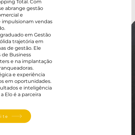
opping Total. Com
ise abrange gestão
omercial e
e impulsionam vendas
o.
s-graduado em Gestão
lida trajetória em
mas de gestão. Ele
 de Business
ters e na implantação
franqueadoras.
gica e experiência
ios em oportunidades.
ultados e inteligência
 Elo é a parceira
ite