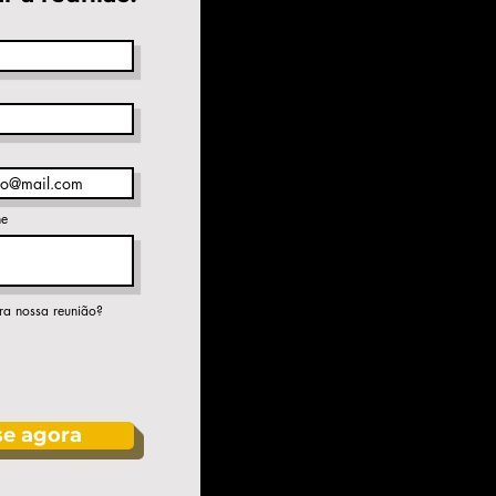
ne
ra nossa reunião?
se agora