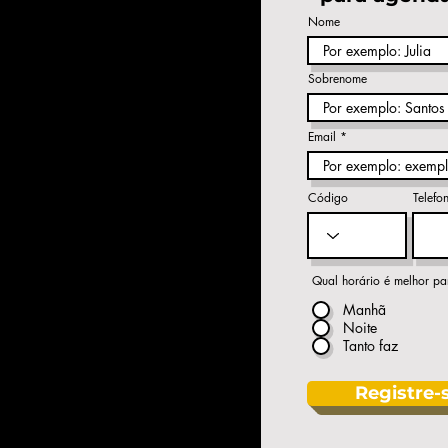
Nome
Sobrenome
Email
Código
Telefo
Qual horário é melhor pa
Manhã
Noite
Tanto faz
Registre-